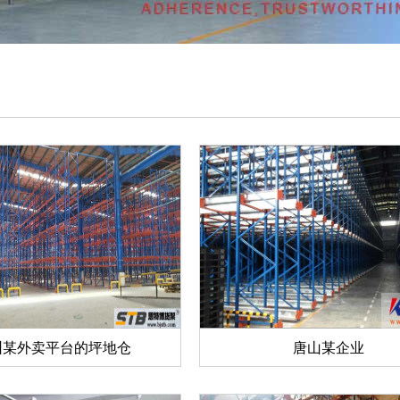
圳某外卖平台的坪地仓
唐山某企业