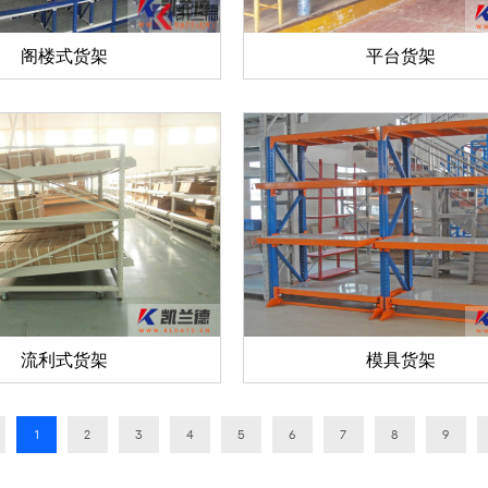
阁楼式货架
平台货架
流利式货架
模具货架
1
2
3
4
5
6
7
8
9