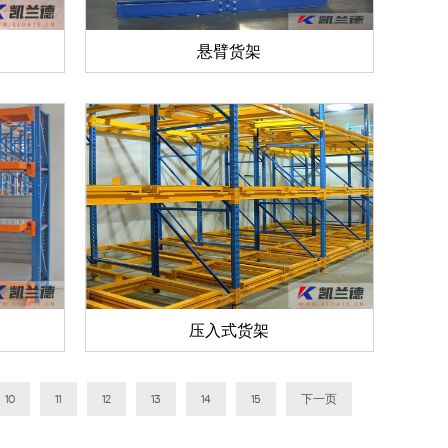
悬臂货架
压入式货架
10
11
12
13
14
15
下一页