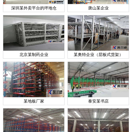
深圳某外卖平台的坪地仓
唐山某企业
北京某制药企业
某奥特企业（层板式货架）
某地板厂家
泰安某书店