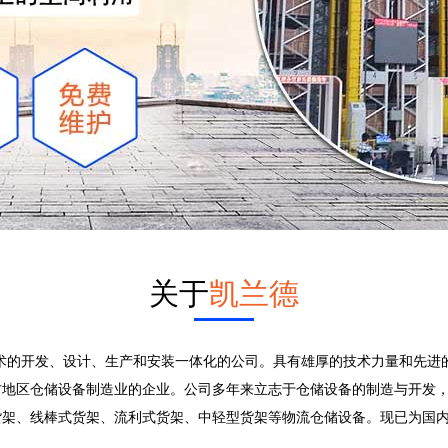
关于
凯兰德
开发、设计、生产和安装一体化的公司。具有雄厚的技术力量和先进的
方地区仓储设备制造业的企业。公司多年来立志于仓储设备的制造与开发
架、线棒式货架、流利式货架、中轻型货架等物流仓储设备。现已为国内