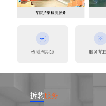
某院货架检测服务
检测周期短
服务范
拆装
服务