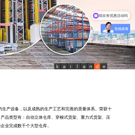
可以介绍下你们的产品么
k
a
i
l
a
n
d
e
生产设备，以及成熟的生产工艺和完善的质量体系。荣获十
，产品类型有：自动立体仓库、穿梭式货架、重力式货架、压
企业完成数千个大型仓库…