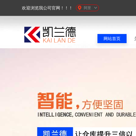
欢迎浏览我公司官网！！！
阿里
网站首页