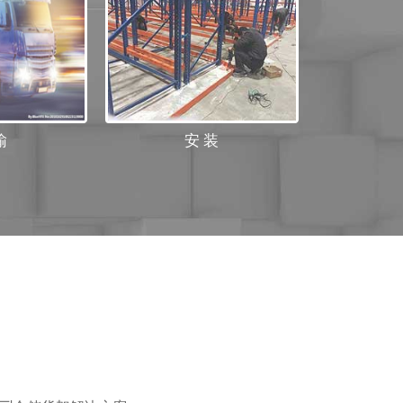
输
安 装