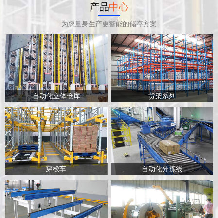
产品
中心
为您量身生产更智能的储存方案
自动化立体仓库
货架系列
穿梭车
自动化分拣线