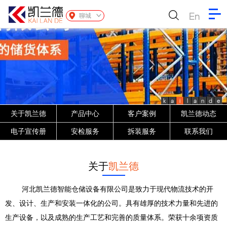
En
聊城
k
a
i
l
a
n
d
e
关于凯兰德
产品中心
客户案例
凯兰德动态
电子宣传册
安检服务
拆装服务
联系我们
关于
凯兰德
河北凯兰德智能仓储设备有限公司是致力于现代物流技术的开
发、设计、生产和安装一体化的公司。具有雄厚的技术力量和先进的
生产设备，以及成熟的生产工艺和完善的质量体系。荣获十余项资质