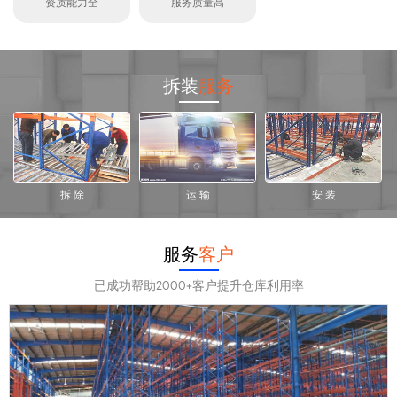
资质能力全
服务质量高
拆装
服务
拆 除
运 输
安 装
服务
客户
已成功帮助2000+客户提升仓库利用率