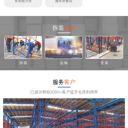
资质能力全
服务质量高
拆装
服务
拆 除
运 输
安 装
服务
客户
已成功帮助2000+客户提升仓库利用率