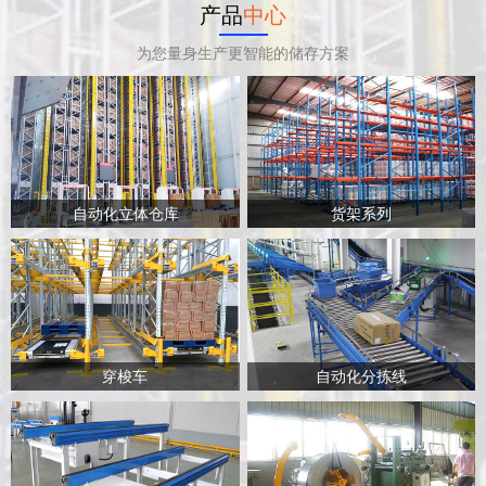
产品
中心
为您量身生产更智能的储存方案
自动化立体仓库
货架系列
穿梭车
自动化分拣线