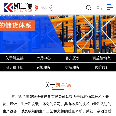
En
贵港
k
a
i
l
a
n
d
e
关于凯兰德
产品中心
客户案例
凯兰德动态
电子宣传册
安检服务
拆装服务
联系我们
关于
凯兰德
河北凯兰德智能仓储设备有限公司是致力于现代物流技术的开
发、设计、生产和安装一体化的公司。具有雄厚的技术力量和先进的
生产设备，以及成熟的生产工艺和完善的质量体系。荣获十余项资质