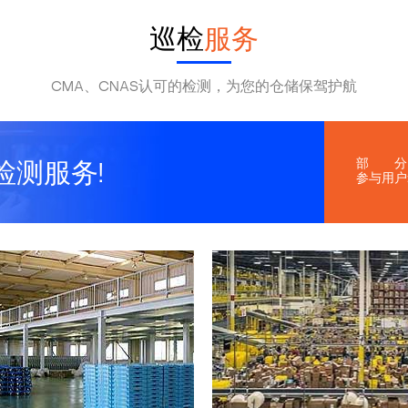
巡检
服务
CMA、CNAS认可的检测，为您的仓储保驾护航
部 分
检测服务!
参与用户