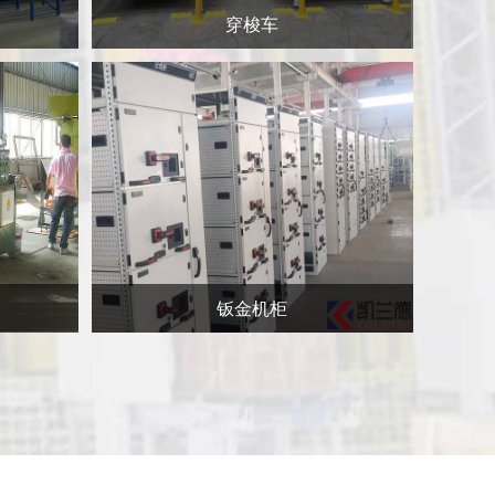
穿梭车
钣金机柜