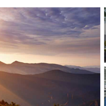
国内外生产设备
质量标准体系
精品、优品、好质量产品
仓储服务——解决货架疑虑