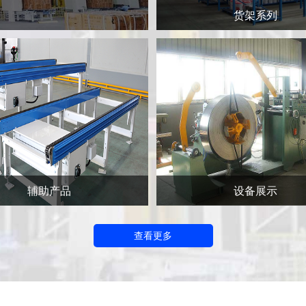
货架系列
辅助产品
设备展示
查看更多