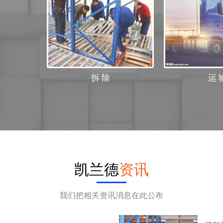
拆 除
运 
凯兰德
资讯
我们把相关资讯消息在此公布