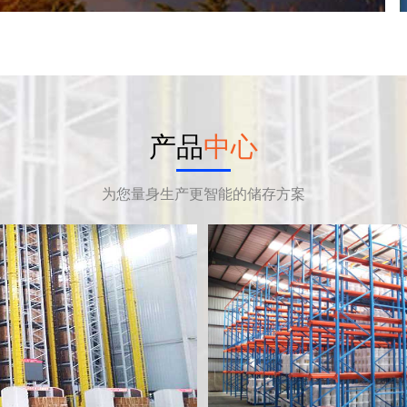
产品
中心
为您量身生产更智能的储存方案