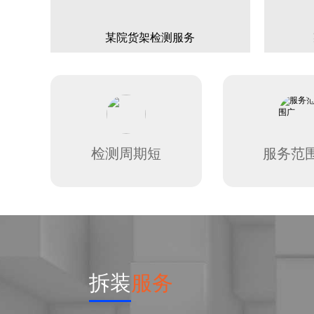
某院货架检测服务
检测周期短
服务范
拆装
服务