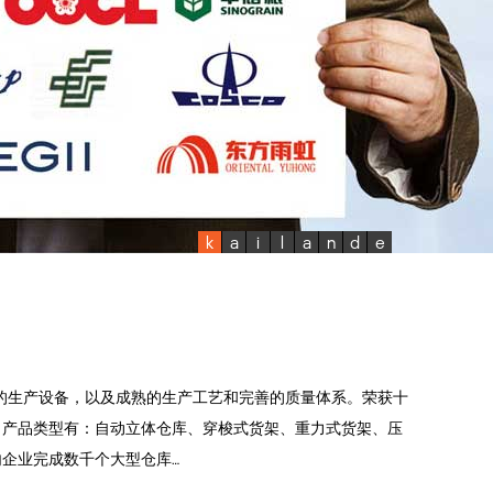
k
a
i
l
a
n
d
e
生产设备，以及成熟的生产工艺和完善的质量体系。荣获十
，产品类型有：自动立体仓库、穿梭式货架、重力式货架、压
企业完成数千个大型仓库…