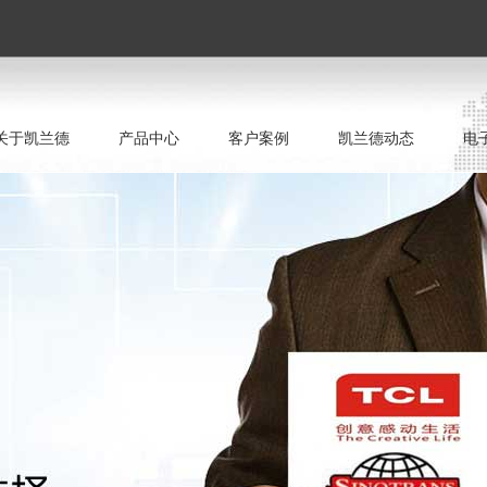
关于凯兰德
产品中心
客户案例
凯兰德动态
电