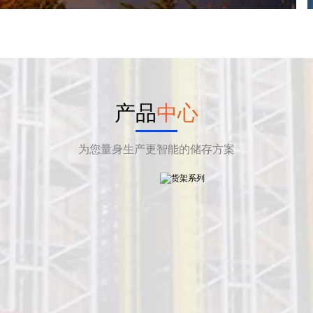
产品
中心
为您量身生产更智能的储存方案