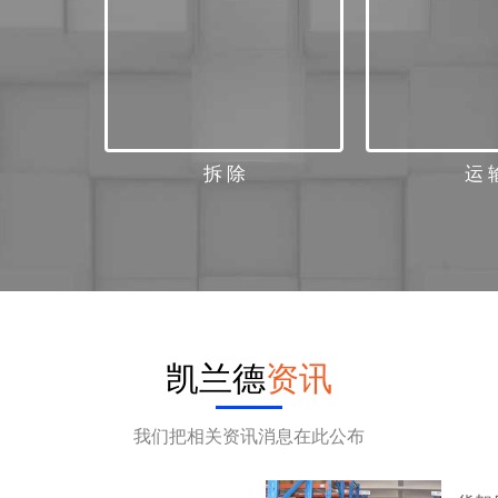
拆 除
运 
凯兰德
资讯
我们把相关资讯消息在此公布