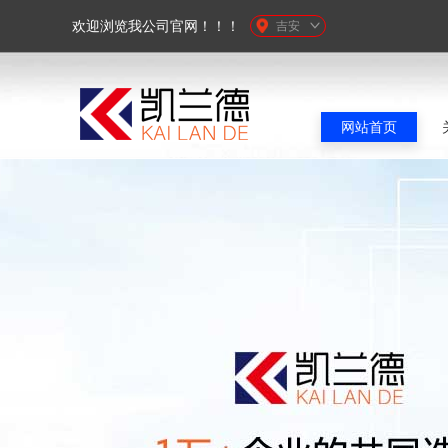
欢迎浏览我公司官网！！！
吉安
网站首页