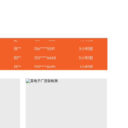
赵**
138****4685
1小时前
张**
136****5591
3小时前
刘**
133****6668
5小时前
赵**
138****4685
1小时前
张**
136****5591
3小时前
刘**
133****6668
5小时前
:
赵**
138****4685
1小时前
张**
136****5591
3小时前
刘**
133****6668
5小时前