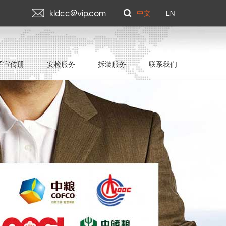
kldcc@vip.com
中文
EN
子宣传册
安检服务
拆装服务
联系我们