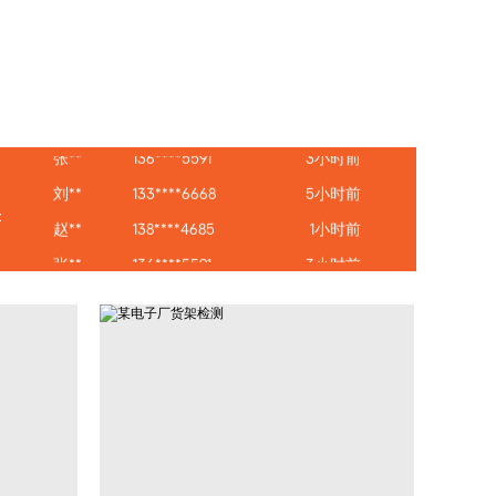
张**
136****5591
3小时前
刘**
133****6668
5小时前
赵**
138****4685
1小时前
张**
136****5591
3小时前
刘**
133****6668
5小时前
赵**
138****4685
1小时前
:
张**
136****5591
3小时前
刘**
133****6668
5小时前