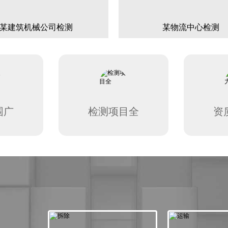
某建筑机械公司检测
某物流中心检测
围广
检测项目全
资