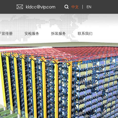
kldcc@vip.com
中文
EN
子宣传册
安检服务
拆装服务
联系我们