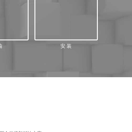
输
安 装