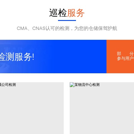
巡检
服务
CMA、CNAS认可的检测，为您的仓储保驾护航
部 分
检测服务!
参与用户