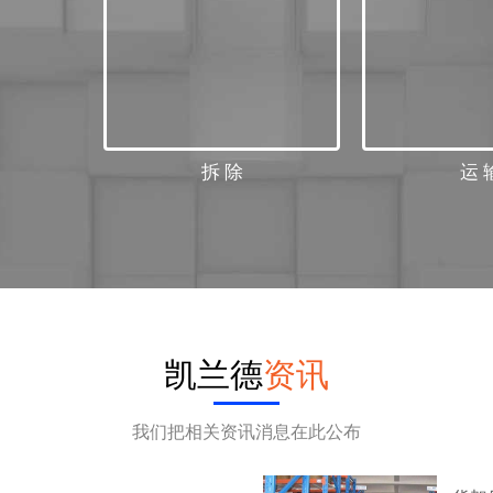
拆 除
运 
凯兰德
资讯
我们把相关资讯消息在此公布