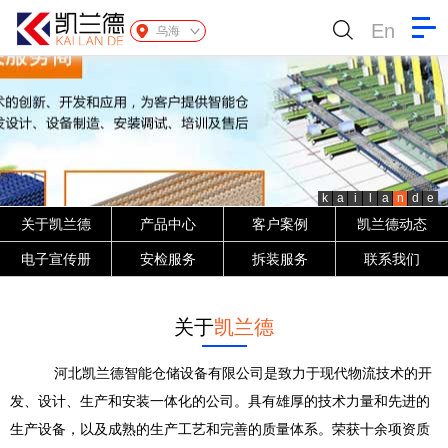
En
乌海
k
a
i
l
a
n
d
e
关于凯兰德
产品中心
客户案例
凯兰德动态
电子宣传册
安检服务
拆装服务
联系我们
关于
凯兰德
河北凯兰德智能仓储设备有限公司是致力于现代物流技术的开
发、设计、生产和安装一体化的公司。具有雄厚的技术力量和先进的
生产设备，以及成熟的生产工艺和完善的质量体系。荣获十余项资质