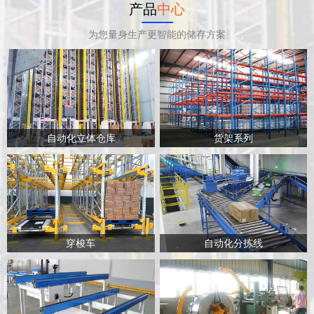
产品
中心
为您量身生产更智能的储存方案
自动化立体仓库
货架系列
穿梭车
自动化分拣线