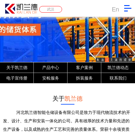
En
武汉
k
a
i
l
a
n
d
e
关于凯兰德
产品中心
客户案例
凯兰德动态
电子宣传册
安检服务
拆装服务
联系我们
关于
凯兰德
河北凯兰德智能仓储设备有限公司是致力于现代物流技术的开
发、设计、生产和安装一体化的公司。具有雄厚的技术力量和先进的
生产设备，以及成熟的生产工艺和完善的质量体系。荣获十余项资质