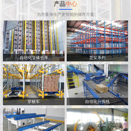
产品
中心
为您量身生产更智能的储存方案
自动化立体仓库
货架系列
穿梭车
自动化分拣线