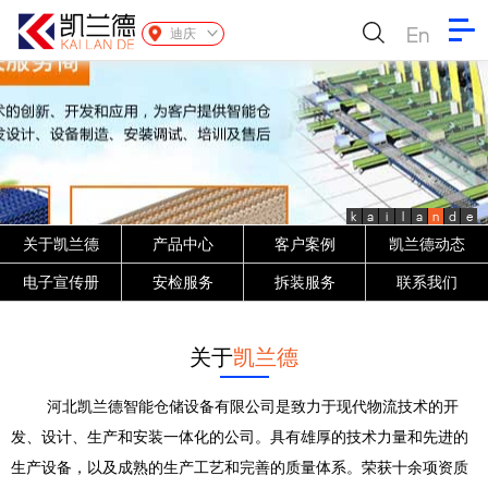
En
迪庆
k
a
i
l
a
n
d
e
关于凯兰德
产品中心
客户案例
凯兰德动态
电子宣传册
安检服务
拆装服务
联系我们
关于
凯兰德
河北凯兰德智能仓储设备有限公司是致力于现代物流技术的开
发、设计、生产和安装一体化的公司。具有雄厚的技术力量和先进的
生产设备，以及成熟的生产工艺和完善的质量体系。荣获十余项资质