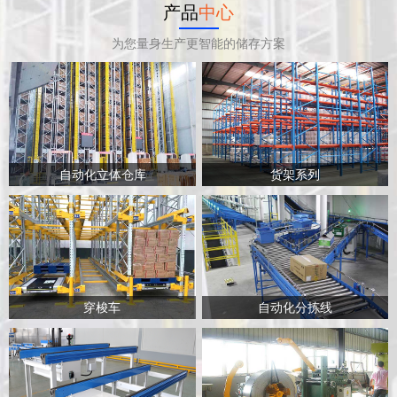
产品
中心
为您量身生产更智能的储存方案
自动化立体仓库
货架系列
穿梭车
自动化分拣线