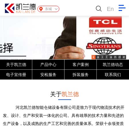
En
东城
k
a
i
l
a
n
d
e
关于凯兰德
产品中心
客户案例
凯兰德动态
电子宣传册
安检服务
拆装服务
联系我们
关于
凯兰德
河北凯兰德智能仓储设备有限公司是致力于现代物流技术的开
发、设计、生产和安装一体化的公司。具有雄厚的技术力量和先进的
生产设备，以及成熟的生产工艺和完善的质量体系。荣获十余项资质