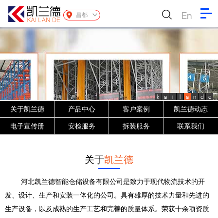
En
昌都
k
a
i
l
a
n
d
e
关于凯兰德
产品中心
客户案例
凯兰德动态
电子宣传册
安检服务
拆装服务
联系我们
关于
凯兰德
河北凯兰德智能仓储设备有限公司是致力于现代物流技术的开
发、设计、生产和安装一体化的公司。具有雄厚的技术力量和先进的
生产设备，以及成熟的生产工艺和完善的质量体系。荣获十余项资质