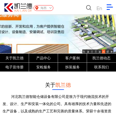
En
海西
k
a
i
l
a
n
d
e
关于凯兰德
产品中心
客户案例
凯兰德动态
电子宣传册
安检服务
拆装服务
联系我们
关于
凯兰德
河北凯兰德智能仓储设备有限公司是致力于现代物流技术的开
发、设计、生产和安装一体化的公司。具有雄厚的技术力量和先进的
生产设备，以及成熟的生产工艺和完善的质量体系。荣获十余项资质