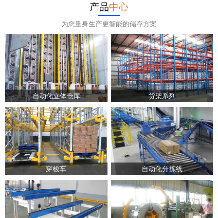
产品
中心
为您量身生产更智能的储存方案
自动化立体仓库
货架系列
穿梭车
自动化分拣线