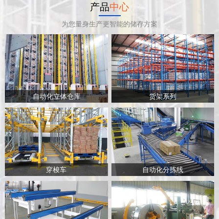
产品
中心
为您量身生产更智能的储存方案
自动化立体仓库
货架系列
穿梭车
自动化分拣线