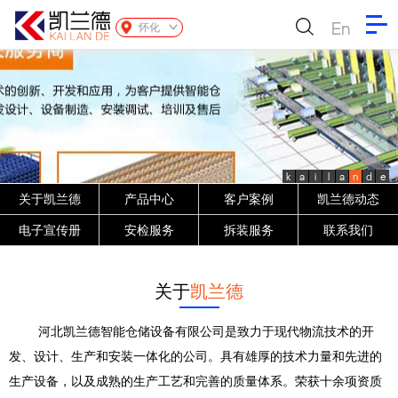
En
怀化
k
a
i
l
a
n
d
e
关于凯兰德
产品中心
客户案例
凯兰德动态
电子宣传册
安检服务
拆装服务
联系我们
关于
凯兰德
河北凯兰德智能仓储设备有限公司是致力于现代物流技术的开
发、设计、生产和安装一体化的公司。具有雄厚的技术力量和先进的
生产设备，以及成熟的生产工艺和完善的质量体系。荣获十余项资质