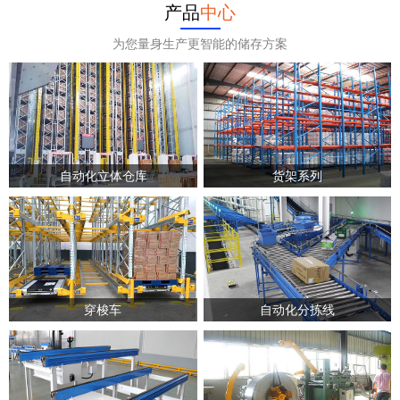
产品
中心
为您量身生产更智能的储存方案
自动化立体仓库
货架系列
穿梭车
自动化分拣线