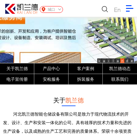
En
城口
k
a
i
l
a
n
d
e
关于凯兰德
产品中心
客户案例
凯兰德动态
电子宣传册
安检服务
拆装服务
联系我们
关于
凯兰德
河北凯兰德智能仓储设备有限公司是致力于现代物流技术的开
发、设计、生产和安装一体化的公司。具有雄厚的技术力量和先进的
生产设备，以及成熟的生产工艺和完善的质量体系。荣获十余项资质