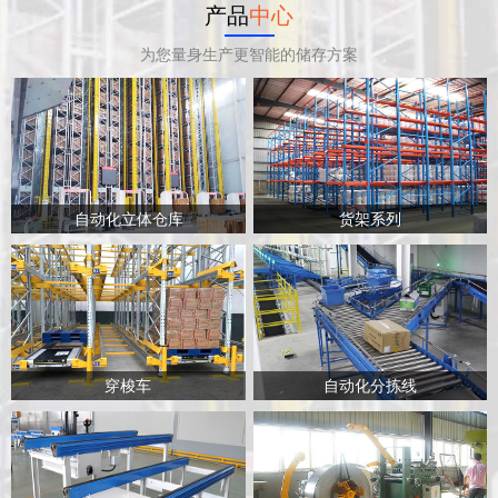
产品
中心
为您量身生产更智能的储存方案
自动化立体仓库
货架系列
穿梭车
自动化分拣线