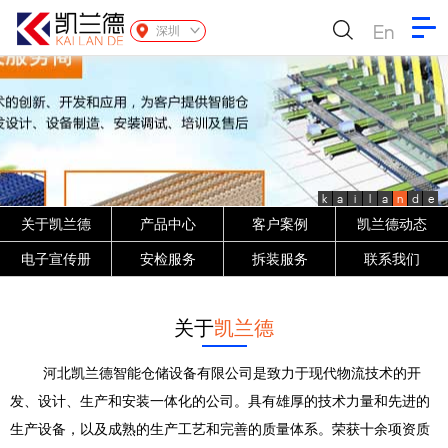
En
深圳
k
a
i
l
a
n
d
e
关于凯兰德
产品中心
客户案例
凯兰德动态
电子宣传册
安检服务
拆装服务
联系我们
关于
凯兰德
河北凯兰德智能仓储设备有限公司是致力于现代物流技术的开
发、设计、生产和安装一体化的公司。具有雄厚的技术力量和先进的
生产设备，以及成熟的生产工艺和完善的质量体系。荣获十余项资质