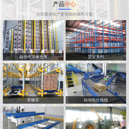
产品
中心
为您量身生产更智能的储存方案
自动化立体仓库
货架系列
穿梭车
自动化分拣线