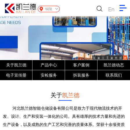
En
铜陵
k
a
i
l
a
n
d
e
关于凯兰德
产品中心
客户案例
凯兰德动态
电子宣传册
安检服务
拆装服务
联系我们
关于
凯兰德
河北凯兰德智能仓储设备有限公司是致力于现代物流技术的开
发、设计、生产和安装一体化的公司。具有雄厚的技术力量和先进的
生产设备，以及成熟的生产工艺和完善的质量体系。荣获十余项资质