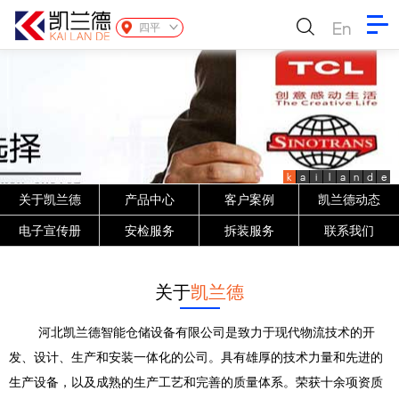
En
四平
k
a
i
l
a
n
d
e
关于凯兰德
产品中心
客户案例
凯兰德动态
电子宣传册
安检服务
拆装服务
联系我们
关于
凯兰德
河北凯兰德智能仓储设备有限公司是致力于现代物流技术的开
发、设计、生产和安装一体化的公司。具有雄厚的技术力量和先进的
生产设备，以及成熟的生产工艺和完善的质量体系。荣获十余项资质