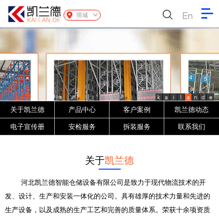
En
塔城
k
a
i
l
a
n
d
e
关于凯兰德
产品中心
客户案例
凯兰德动态
电子宣传册
安检服务
拆装服务
联系我们
关于
凯兰德
河北凯兰德智能仓储设备有限公司是致力于现代物流技术的开
发、设计、生产和安装一体化的公司。具有雄厚的技术力量和先进的
生产设备，以及成熟的生产工艺和完善的质量体系。荣获十余项资质