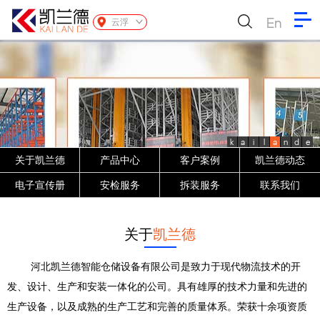
En
云浮
k
a
i
l
a
n
d
e
关于凯兰德
产品中心
客户案例
凯兰德动态
电子宣传册
安检服务
拆装服务
联系我们
关于
凯兰德
河北凯兰德智能仓储设备有限公司是致力于现代物流技术的开
发、设计、生产和安装一体化的公司。具有雄厚的技术力量和先进的
生产设备，以及成熟的生产工艺和完善的质量体系。荣获十余项资质