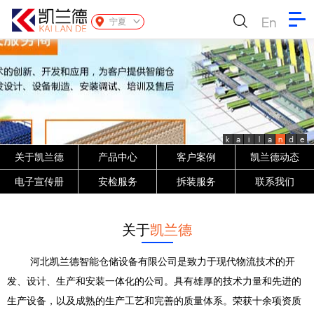
En
宁夏
k
a
i
l
a
n
d
e
关于凯兰德
产品中心
客户案例
凯兰德动态
电子宣传册
安检服务
拆装服务
联系我们
关于
凯兰德
河北凯兰德智能仓储设备有限公司是致力于现代物流技术的开
发、设计、生产和安装一体化的公司。具有雄厚的技术力量和先进的
生产设备，以及成熟的生产工艺和完善的质量体系。荣获十余项资质