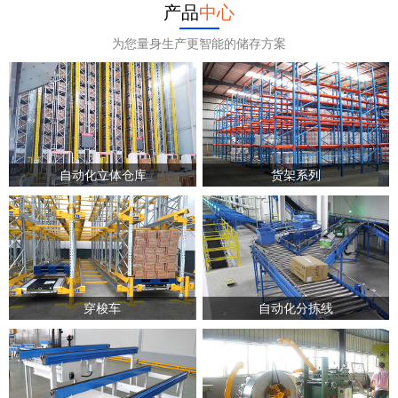
产品
中心
为您量身生产更智能的储存方案
自动化立体仓库
货架系列
穿梭车
自动化分拣线