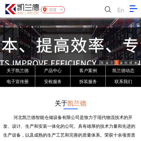
En
花莲
k
a
i
l
a
n
d
e
关于凯兰德
产品中心
客户案例
凯兰德动态
电子宣传册
安检服务
拆装服务
联系我们
关于
凯兰德
河北凯兰德智能仓储设备有限公司是致力于现代物流技术的开
发、设计、生产和安装一体化的公司。具有雄厚的技术力量和先进的
生产设备，以及成熟的生产工艺和完善的质量体系。荣获十余项资质