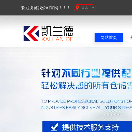
欢迎浏览我公司官网！！！
天水
网站首页