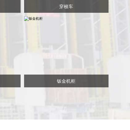
穿梭车
钣金机柜
赵**
138****4685
1小时前
张**
136****5591
3小时前