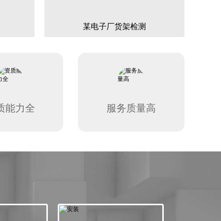
某电子厂货架检测
质能力全
服务质量高