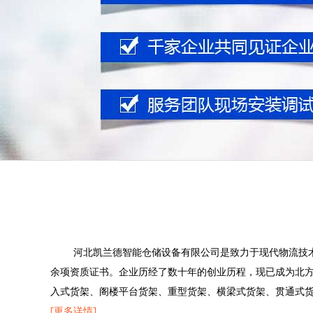
河北凯兰德智能仓储设备有限公司是致力于现代物流技术的
余项资质证书。企业历经了数十年的创业历程，现已成为北
入式货架、阁楼平台货架、重型货架、横梁式货架、贯通式货
[更多详情]