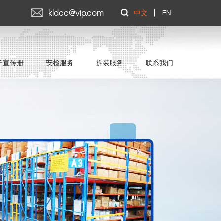
kldcc@vip.com
中文
EN
子宣传册
安检服务
拆装服务
联系我们