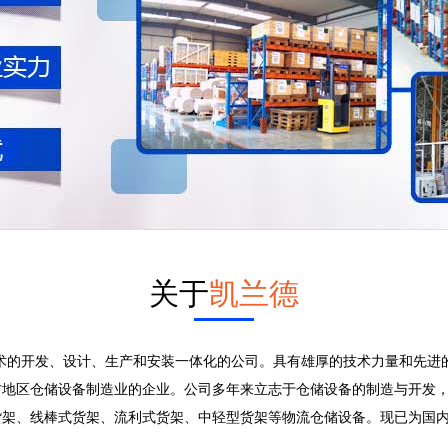
关于
凯兰德
开发、设计、生产和安装一体化的公司。具有雄厚的技术力量和先进的
方地区仓储设备制造业的企业。公司多年来立志于仓储设备的制造与开发
架、线棒式货架、流利式货架、中轻型货架等物流仓储设备。现已为国内