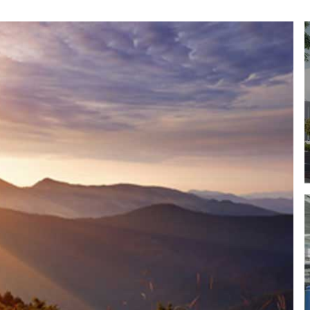
国内外生产设备
质量标准体系
精品、优品、好质量产品
仓储服务——解决货架疑虑