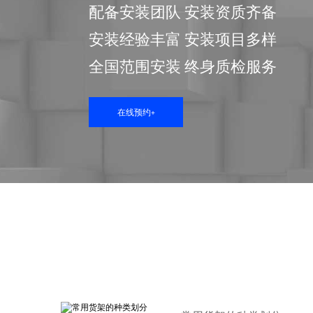
配备安装团队 安装资质齐备
安装经验丰富 安装项目多样
全国范围安装 终身质检服务
在线预约+