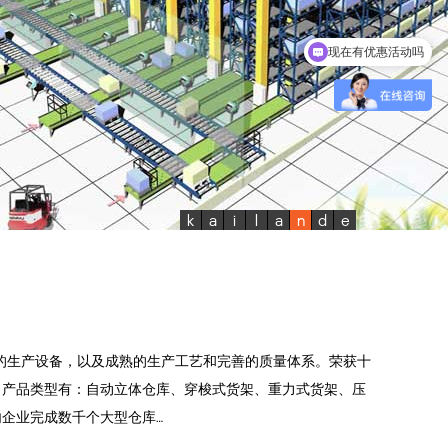
现在有优惠活动吗
k
a
i
l
a
n
d
e
生产设备，以及成熟的生产工艺和完善的质量体系。荣获十
，产品类型有：自动立体仓库、穿梭式货架、重力式货架、压
企业完成数千个大型仓库…