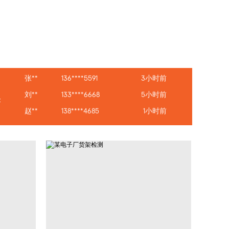
赵**
138****4685
1小时前
张**
136****5591
3小时前
刘**
133****6668
5小时前
赵**
138****4685
1小时前
张**
136****5591
3小时前
刘**
133****6668
5小时前
:
赵**
138****4685
1小时前
张**
136****5591
3小时前
刘**
133****6668
5小时前