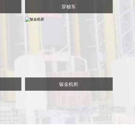
穿梭车
钣金机柜