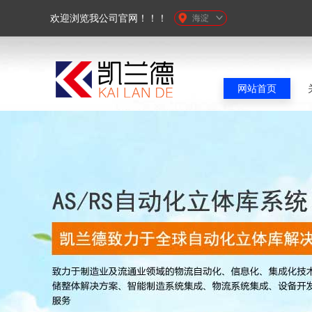
欢迎浏览我公司官网！！！
海淀
网站首页