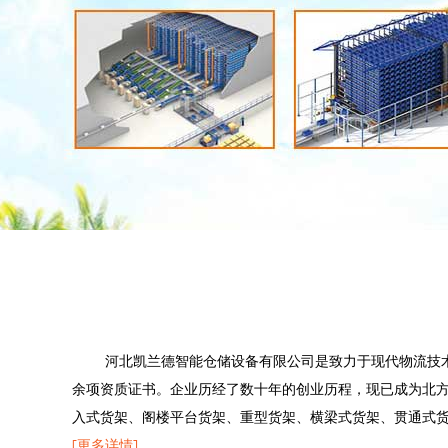
河北凯兰德智能仓储设备有限公司是致力于现代物流技术的
余项资质证书。企业历经了数十年的创业历程，现已成为北
入式货架、阁楼平台货架、重型货架、横梁式货架、贯通式货
[更多详情]