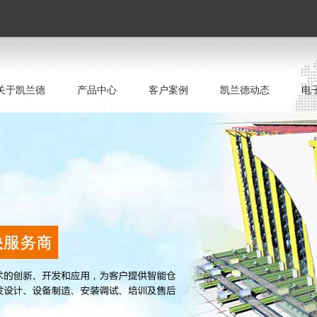
关于凯兰德
产品中心
客户案例
凯兰德动态
电