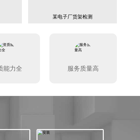
某电子厂货架检测
质能力全
服务质量高