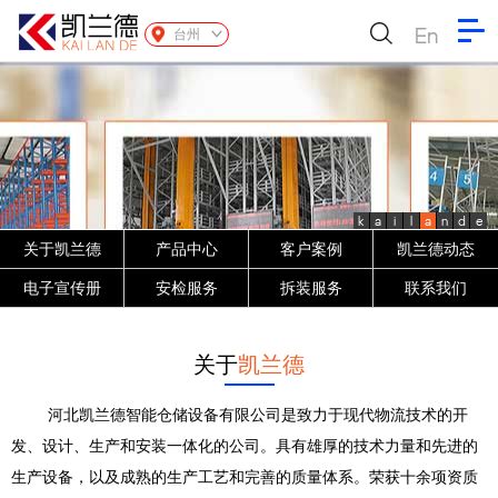
En
台州
k
a
i
l
a
n
d
e
关于凯兰德
产品中心
客户案例
凯兰德动态
电子宣传册
安检服务
拆装服务
联系我们
关于
凯兰德
河北凯兰德智能仓储设备有限公司是致力于现代物流技术的开
发、设计、生产和安装一体化的公司。具有雄厚的技术力量和先进的
生产设备，以及成熟的生产工艺和完善的质量体系。荣获十余项资质