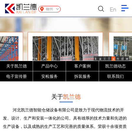
En
柳州
k
a
i
l
a
n
d
e
关于凯兰德
产品中心
客户案例
凯兰德动态
电子宣传册
安检服务
拆装服务
联系我们
关于
凯兰德
河北凯兰德智能仓储设备有限公司是致力于现代物流技术的开
发、设计、生产和安装一体化的公司。具有雄厚的技术力量和先进的
生产设备，以及成熟的生产工艺和完善的质量体系。荣获十余项资质