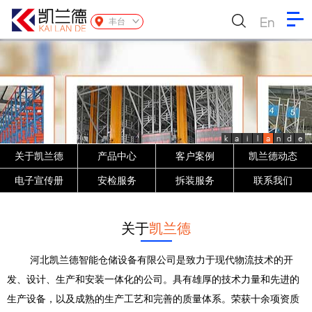
En
丰台
k
a
i
l
a
n
d
e
关于凯兰德
产品中心
客户案例
凯兰德动态
电子宣传册
安检服务
拆装服务
联系我们
关于
凯兰德
河北凯兰德智能仓储设备有限公司是致力于现代物流技术的开
发、设计、生产和安装一体化的公司。具有雄厚的技术力量和先进的
生产设备，以及成熟的生产工艺和完善的质量体系。荣获十余项资质