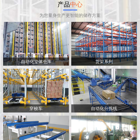
产品
中心
为您量身生产更智能的储存方案
自动化立体仓库
货架系列
穿梭车
自动化分拣线