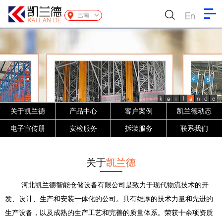
En
巴南
k
a
i
l
a
n
d
e
关于凯兰德
产品中心
客户案例
凯兰德动态
电子宣传册
安检服务
拆装服务
联系我们
关于
凯兰德
河北凯兰德智能仓储设备有限公司是致力于现代物流技术的开
发、设计、生产和安装一体化的公司。具有雄厚的技术力量和先进的
生产设备，以及成熟的生产工艺和完善的质量体系。荣获十余项资质