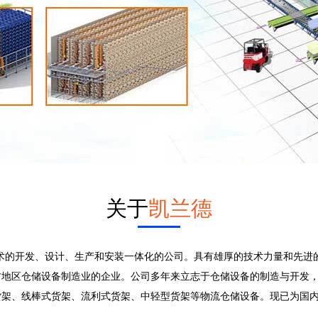
关于
凯兰德
开发、设计、生产和安装一体化的公司。具有雄厚的技术力量和先进的
方地区仓储设备制造业的企业。公司多年来立志于仓储设备的制造与开发
架、线棒式货架、流利式货架、中轻型货架等物流仓储设备。现已为国内