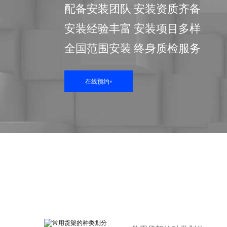
配备安装团队 安装资质齐备
安装经验丰富 安装项目多样
全国范围安装 终身质检服务
在线预约+