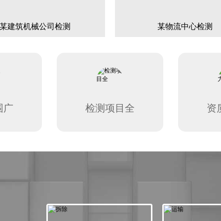
某建筑机械公司检测
某物流中心检测
围广
检测项目全
资