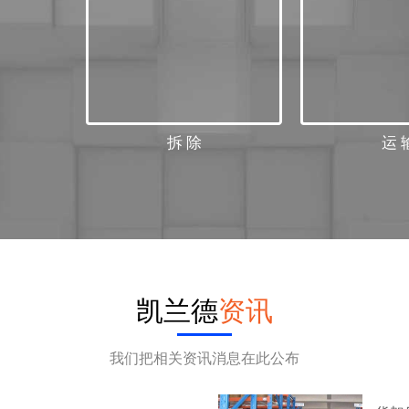
拆 除
运 
凯兰德
资讯
我们把相关资讯消息在此公布