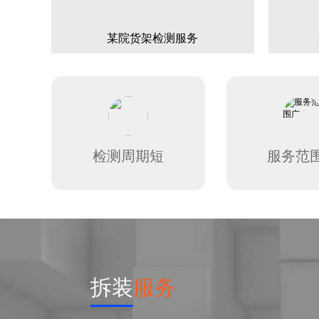
某院货架检测服务
检测周期短
服务范
拆装
服务