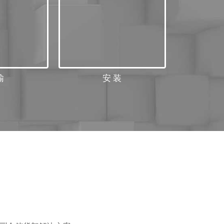
输
安 装