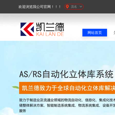
欢迎浏览我公司官网！！！
茂名
网站首页