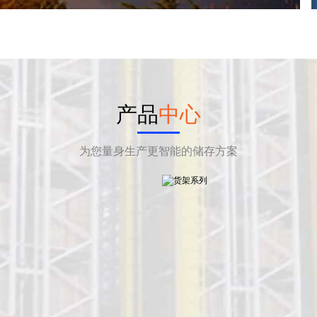
产品
中心
为您量身生产更智能的储存方案