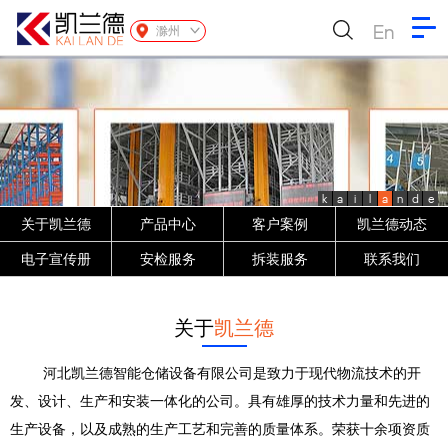
En
滁州
k
a
i
l
a
n
d
e
关于凯兰德
产品中心
客户案例
凯兰德动态
电子宣传册
安检服务
拆装服务
联系我们
关于
凯兰德
河北凯兰德智能仓储设备有限公司是致力于现代物流技术的开
发、设计、生产和安装一体化的公司。具有雄厚的技术力量和先进的
生产设备，以及成熟的生产工艺和完善的质量体系。荣获十余项资质