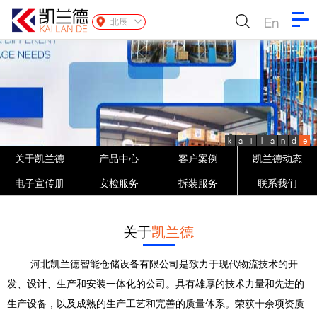
En
北辰
k
a
i
l
a
n
d
e
关于凯兰德
产品中心
客户案例
凯兰德动态
电子宣传册
安检服务
拆装服务
联系我们
关于
凯兰德
河北凯兰德智能仓储设备有限公司是致力于现代物流技术的开
发、设计、生产和安装一体化的公司。具有雄厚的技术力量和先进的
生产设备，以及成熟的生产工艺和完善的质量体系。荣获十余项资质