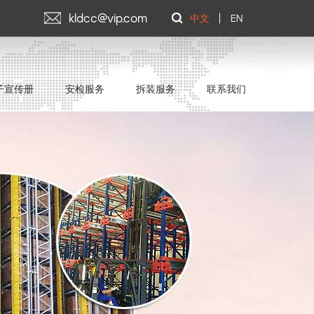
kldcc@vip.com
中文
EN
子宣传册
安检服务
拆装服务
联系我们