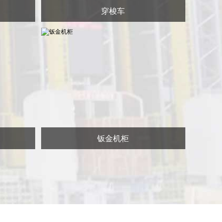
穿梭车
钣金机柜
赵**
138****4685
1小时前