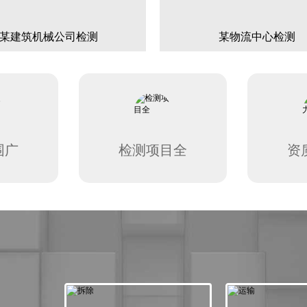
某建筑机械公司检测
某物流中心检测
围广
检测项目全
资