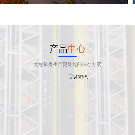
产品
中心
为您量身生产更智能的储存方案