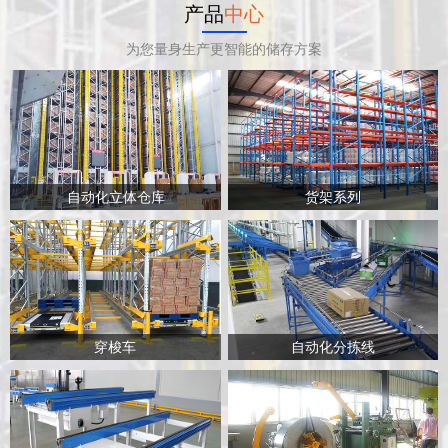
产品
中心
为您量身生产更智能的储存方案
自动化立体仓库
货架系列
穿梭车
自动化分拣线