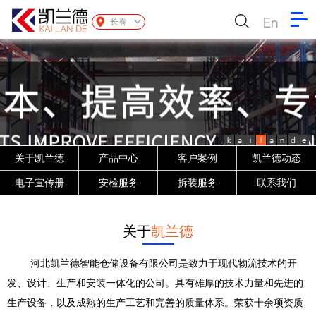
En
长春
k
a
i
l
a
n
d
e
关于凯兰德
产品中心
客户案例
凯兰德动态
电子宣传册
安检服务
拆装服务
联系我们
关于
凯兰德
河北凯兰德智能仓储设备有限公司是致力于现代物流技术的开
发、设计、生产和安装一体化的公司。具有雄厚的技术力量和先进的
生产设备，以及成熟的生产工艺和完善的质量体系。荣获十余项资质