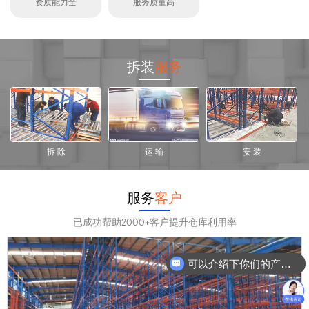
资质能力全
服务质量高
拆装
服务
拆 除
运 输
安 装
服务
客户
已成功帮助2000+客户提升仓库利用率
可以介绍下你们的产品么？