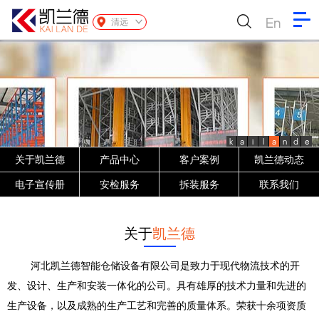
En
清远
k
a
i
l
a
n
d
e
关于凯兰德
产品中心
客户案例
凯兰德动态
电子宣传册
安检服务
拆装服务
联系我们
关于
凯兰德
河北凯兰德智能仓储设备有限公司是致力于现代物流技术的开
发、设计、生产和安装一体化的公司。具有雄厚的技术力量和先进的
生产设备，以及成熟的生产工艺和完善的质量体系。荣获十余项资质