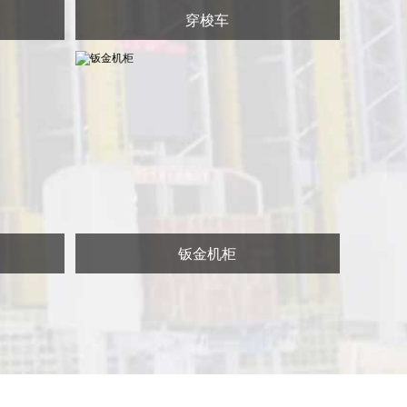
穿梭车
钣金机柜