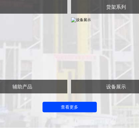
货架系列
辅助产品
设备展示
查看更多