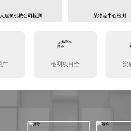
某建筑机械公司检测
某物流中心检测
围广
检测项目全
资