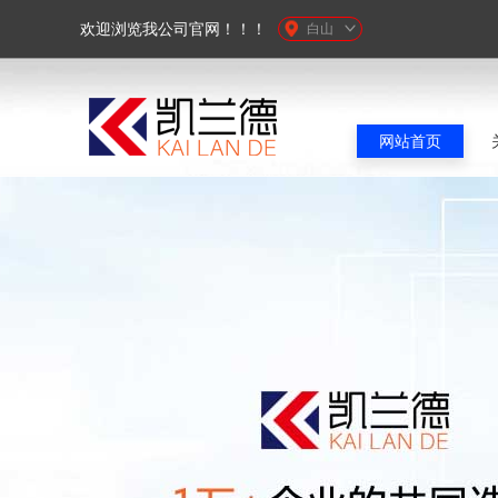
欢迎浏览我公司官网！！！
白山
网站首页