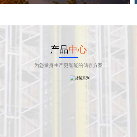
产品
中心
为您量身生产更智能的储存方案