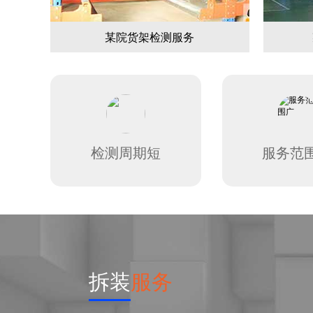
某院货架检测服务
检测周期短
服务范
拆装
服务