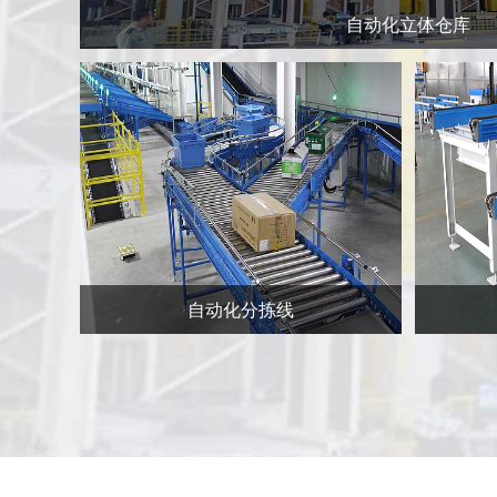
自动化立体仓库
自动化分拣线