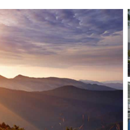
国内外生产设备
质量标准体系
精品、优品、好质量产品
仓储服务——解决货架疑虑