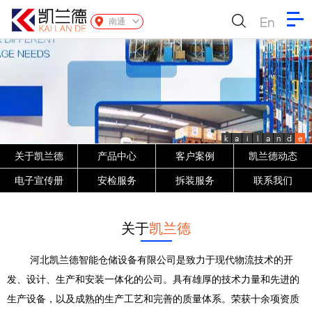
En
南通
k
a
i
l
a
n
d
e
关于凯兰德
产品中心
客户案例
凯兰德动态
电子宣传册
安检服务
拆装服务
联系我们
关于
凯兰德
河北凯兰德智能仓储设备有限公司是致力于现代物流技术的开
发、设计、生产和安装一体化的公司。具有雄厚的技术力量和先进的
生产设备，以及成熟的生产工艺和完善的质量体系。荣获十余项资质