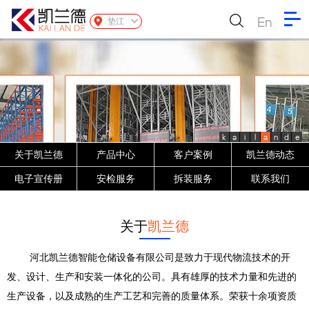
En
垫江
k
a
i
l
a
n
d
e
关于凯兰德
产品中心
客户案例
凯兰德动态
电子宣传册
安检服务
拆装服务
联系我们
关于
凯兰德
河北凯兰德智能仓储设备有限公司是致力于现代物流技术的开
发、设计、生产和安装一体化的公司。具有雄厚的技术力量和先进的
生产设备，以及成熟的生产工艺和完善的质量体系。荣获十余项资质