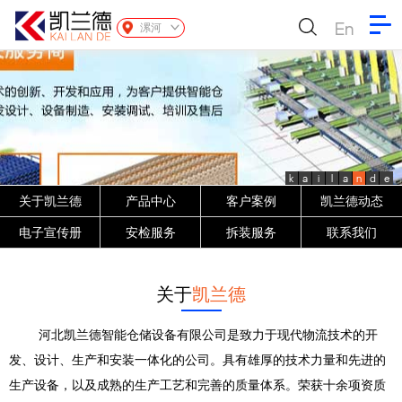
En
漯河
k
a
i
l
a
n
d
e
关于凯兰德
产品中心
客户案例
凯兰德动态
电子宣传册
安检服务
拆装服务
联系我们
关于
凯兰德
河北凯兰德智能仓储设备有限公司是致力于现代物流技术的开
发、设计、生产和安装一体化的公司。具有雄厚的技术力量和先进的
生产设备，以及成熟的生产工艺和完善的质量体系。荣获十余项资质