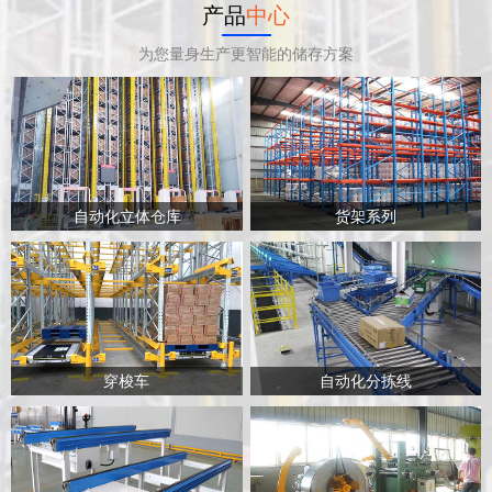
产品
中心
为您量身生产更智能的储存方案
自动化立体仓库
货架系列
穿梭车
自动化分拣线