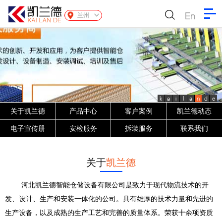
En
兰州
k
a
i
l
a
n
d
e
关于凯兰德
产品中心
客户案例
凯兰德动态
电子宣传册
安检服务
拆装服务
联系我们
关于
凯兰德
河北凯兰德智能仓储设备有限公司是致力于现代物流技术的开
发、设计、生产和安装一体化的公司。具有雄厚的技术力量和先进的
生产设备，以及成熟的生产工艺和完善的质量体系。荣获十余项资质