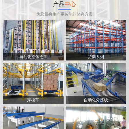
产品
中心
为您量身生产更智能的储存方案
自动化立体仓库
货架系列
穿梭车
自动化分拣线