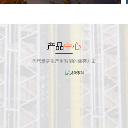
产品
中心
为您量身生产更智能的储存方案