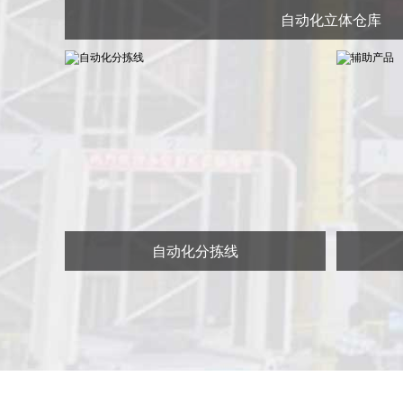
自动化立体仓库
自动化分拣线