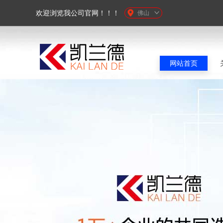
欢迎浏览我公司官网！！！
佛山
网站首页