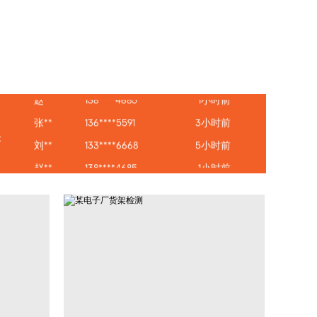
赵**
138****4685
1小时前
张**
136****5591
3小时前
刘**
133****6668
5小时前
赵**
138****4685
1小时前
张**
136****5591
3小时前
刘**
133****6668
5小时前
:
赵**
138****4685
1小时前
张**
136****5591
3小时前
刘**
133****6668
5小时前