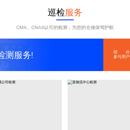
巡检
服务
CMA、CNAS认可的检测，为您的仓储保驾护航
部 分
检测服务!
参与用户