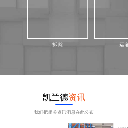
拆 除
运 
凯兰德
资讯
我们把相关资讯消息在此公布