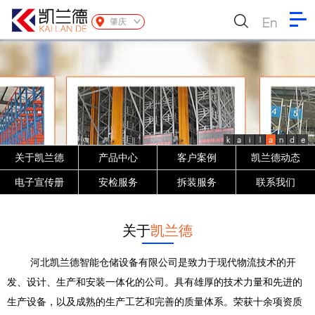
En
肇庆
k
a
i
l
a
n
d
e
关于凯兰德
产品中心
客户案例
凯兰德动态
电子宣传册
安检服务
拆装服务
联系我们
关于
凯兰德
河北凯兰德智能仓储设备有限公司是致力于现代物流技术的开
发、设计、生产和安装一体化的公司。具有雄厚的技术力量和先进的
生产设备，以及成熟的生产工艺和完善的质量体系。荣获十余项资质