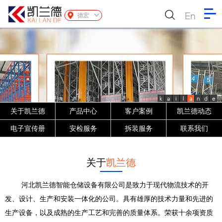
En
德宏
k
a
i
l
a
n
d
e
关于凯兰德
产品中心
客户案例
凯兰德动态
电子宣传册
安检服务
拆装服务
联系我们
关于
凯兰德
河北凯兰德智能仓储设备有限公司是致力于现代物流技术的开
发、设计、生产和安装一体化的公司。具有雄厚的技术力量和先进的
生产设备，以及成熟的生产工艺和完善的质量体系。荣获十余项资质