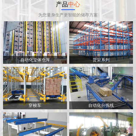
产品
中心
为您量身生产更智能的储存方案
自动化立体仓库
货架系列
穿梭车
自动化分拣线