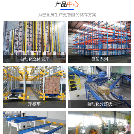
产品
中心
为您量身生产更智能的储存方案
自动化立体仓库
货架系列
穿梭车
自动化分拣线