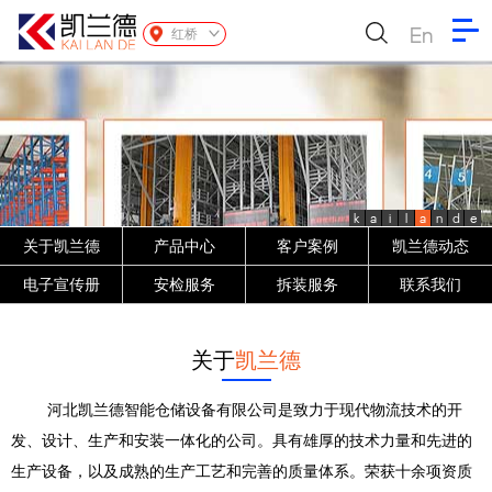
En
红桥
k
a
i
l
a
n
d
e
关于凯兰德
产品中心
客户案例
凯兰德动态
电子宣传册
安检服务
拆装服务
联系我们
关于
凯兰德
河北凯兰德智能仓储设备有限公司是致力于现代物流技术的开
发、设计、生产和安装一体化的公司。具有雄厚的技术力量和先进的
生产设备，以及成熟的生产工艺和完善的质量体系。荣获十余项资质