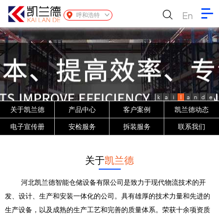
En
呼和浩特
k
a
i
l
a
n
d
e
关于凯兰德
产品中心
客户案例
凯兰德动态
电子宣传册
安检服务
拆装服务
联系我们
关于
凯兰德
河北凯兰德智能仓储设备有限公司是致力于现代物流技术的开
发、设计、生产和安装一体化的公司。具有雄厚的技术力量和先进的
生产设备，以及成熟的生产工艺和完善的质量体系。荣获十余项资质