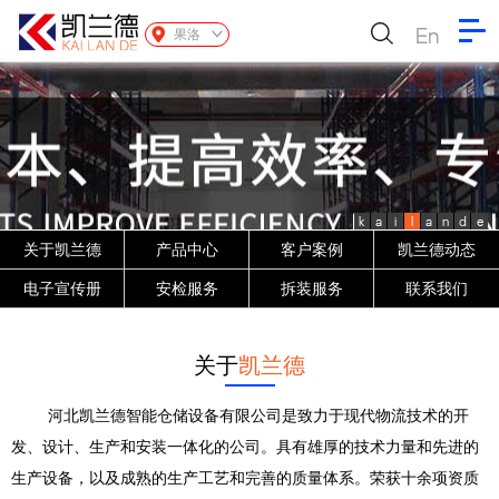
En
果洛
k
a
i
l
a
n
d
e
关于凯兰德
产品中心
客户案例
凯兰德动态
电子宣传册
安检服务
拆装服务
联系我们
关于
凯兰德
河北凯兰德智能仓储设备有限公司是致力于现代物流技术的开
发、设计、生产和安装一体化的公司。具有雄厚的技术力量和先进的
生产设备，以及成熟的生产工艺和完善的质量体系。荣获十余项资质