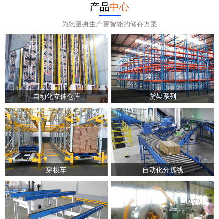
产品
中心
为您量身生产更智能的储存方案
自动化立体仓库
货架系列
穿梭车
自动化分拣线